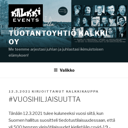
Siirry
sisältöön
TUOTANTOYHTIÖ KALKKI
OY
Me teemme arjestasi juhlan ja juhlastasi ikimuistoisen
elämyksen!
Valikko
JULKAISTU
12.3.2021
KIRJOITTANUT
KALKKIKAUPPA
#VUOSIHILJAISUUTTA
Tänään 12.3.2021 tulee kuluneeksi vuosi siitä, kun
Suomen hallitus suositteli tiedotustilaisuudessaan, että
yli 500 hengen yleisötilaisuudet kielletään covid-19 -