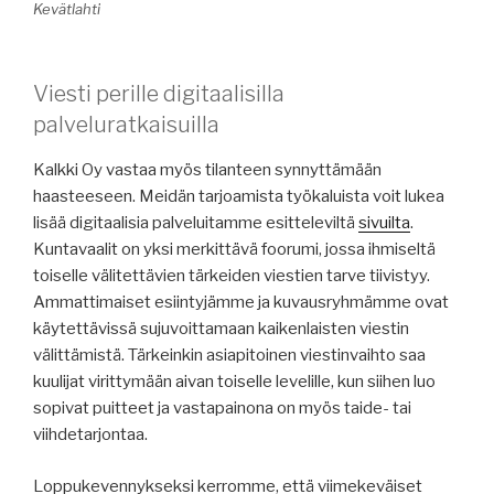
Kevätlahti
Viesti perille digitaalisilla
palveluratkaisuilla
Kalkki Oy vastaa myös tilanteen synnyttämään
haasteeseen. Meidän tarjoamista työkaluista voit lukea
lisää digitaalisia palveluitamme esitteleviltä
sivuilta
.
Kuntavaalit on yksi merkittävä foorumi, jossa ihmiseltä
toiselle välitettävien tärkeiden viestien tarve tiivistyy.
Ammattimaiset esiintyjämme ja kuvausryhmämme ovat
käytettävissä sujuvoittamaan kaikenlaisten viestin
välittämistä. Tärkeinkin asiapitoinen viestinvaihto saa
kuulijat virittymään aivan toiselle levelille, kun siihen luo
sopivat puitteet ja vastapainona on myös taide- tai
viihdetarjontaa.
Loppukevennykseksi kerromme, että viimekeväiset