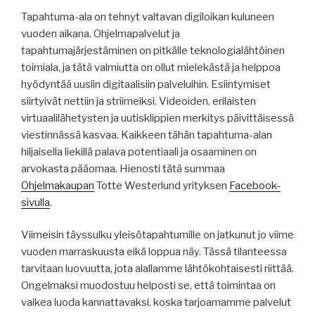
Tapahtuma-ala on tehnyt valtavan digiloikan kuluneen
vuoden aikana. Ohjelmapalvelut ja
tapahtumajärjestäminen on pitkälle teknologialähtöinen
toimiala, ja tätä valmiutta on ollut mielekästä ja helppoa
hyödyntää uusiin digitaalisiin palveluihin. Esiintymiset
siirtyivät nettiin ja striimeiksi. Videoiden, erilaisten
virtuaalilähetysten ja uutisklippien merkitys päivittäisessä
viestinnässä kasvaa. Kaikkeen tähän tapahtuma-alan
hiljaisella liekillä palava potentiaali ja osaaminen on
arvokasta pääomaa. Hienosti tätä summaa
Ohjelmakaupan
Totte Westerlund yrityksen
Facebook-
sivulla
.
Viimeisin täyssulku yleisötapahtumille on jatkunut jo viime
vuoden marraskuusta eikä loppua näy. Tässä tilanteessa
tarvitaan luovuutta, jota alallamme lähtökohtaisesti riittää.
Ongelmaksi muodostuu helposti se, että toimintaa on
vaikea luoda kannattavaksi, koska tarjoamamme palvelut