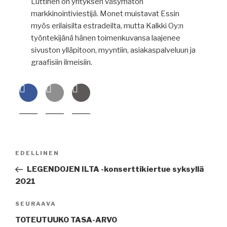
Luttinen on yrityksen väsymätön
markkinointiviestijä. Monet muistavat Essin
myös erilaisilta estradeilta, mutta Kalkki Oy:n
työntekijänä hänen toimenkuvansa laajenee
sivuston ylläpitoon, myyntiin, asiakaspalveluun ja
graafisiin ilmeisiin.
Artikkelien
Edellinen
EDELLINEN
selaus
artikkeli
LEGENDOJEN ILTA -konserttikiertue syksyllä
2021
Seuraava
SEURAAVA
artikkeli
TOTEUTUUKO TASA-ARVO