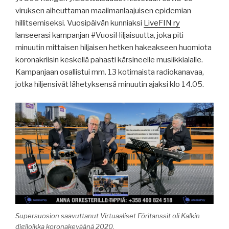
viruksen aiheuttaman maailmanlaajuisen epidemian
hillitsemiseksi. Vuosipäivän kunniaksi
LiveFIN ry
lanseerasi kampanjan #VuosiHiljaisuutta, joka piti
minuutin mittaisen hiljaisen hetken hakeakseen huomiota
koronakriisin keskellä pahasti kärsineelle musiikkialalle.
Kampanjaan osallistui mm. 13 kotimaista radiokanavaa,
jotka hiljensivät lähetyksensä minuutin ajaksi klo 14.05.
Supersuosion saavuttanut Virtuaaliset Föritanssit oli Kalkin
digiloikka koronakeväänä 2020.