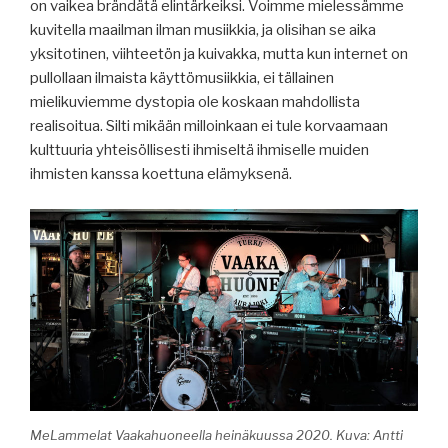
on vaikea brändätä elintärkeiksi. Voimme mielessämme
kuvitella maailman ilman musiikkia, ja olisihan se aika
yksitotinen, viihteetön ja kuivakka, mutta kun internet on
pullollaan ilmaista käyttömusiikkia, ei tällainen
mielikuviemme dystopia ole koskaan mahdollista
realisoitua. Silti mikään milloinkaan ei tule korvaamaan
kulttuuria yhteisöllisesti ihmiseltä ihmiselle muiden
ihmisten kanssa koettuna elämyksenä.
MeLammelat Vaakahuoneella heinäkuussa 2020. Kuva: Antti