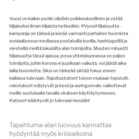
Vuosi on kaikin puolin ollutkin poikkeuksellinen ja vetää
hiljaiseksi ilman hiljaista hetkeäkin. #VuosiHiljaisuutta -
kampanja on tärkeä ja kerää varmasti parhaiten huomiota
sosiaalisessa mediassa postatuilla kuvilla, hashtageillä ja
viesteillä meiltä lukuisilta alan toimijoilta. Muuten minuutti
hiljaisuutta tässä ajassa, jossa yhteiskunnassa on paljon
toimijoita, joihin korona ei juurikaan vaikuta, voi jäädä aika
lailla huomiotta. Siksi on tärkeää siirtää fokus ennen
kaikkea tulevaan. Rajoitustoimet toivon mukaan tepsivät,
rokotukset edistyvät ja kesä ja auringonvalo vaikuttavat
meille suotuisalla tavalla viruksen käyttäytymiseen.
Katseet kääntyvät jo tulevaan kesään!
Tapahtuma-alan luovuus kannattaa
hyödyntää myös kriisiaikoina