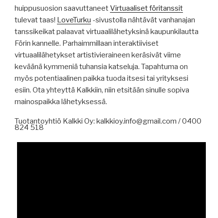
huippusuosion saavuttaneet
Virtuaaliset föritanssit
tulevat taas!
LoveTurku
-sivustolla nähtävät vanhanajan
tanssikeikat palaavat virtuaalilähetyksinä kaupunkilautta
Förin kannelle. Parhaimmillaan interaktiiviset
virtuaalilähetykset artistivieraineen keräsivät viime
keväänä kymmeniä tuhansia katseluja. Tapahtuma on
myös potentiaalinen paikka tuoda itsesi tai yrityksesi
esiin. Ota yhteyttä Kalkkiin, niin etsitään sinulle sopiva
mainospaikka lähetyksessä.
Tuotantoyhtiö Kalkki Oy: kalkkioy.info@gmail.com / 0400
824 518