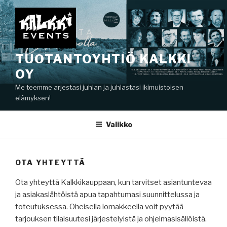
Siirry
sisältöön
TUOTANTOYHTIÖ KALKKI
OY
Me teemme arjestasi juhlan ja juhlastasi ikimuistoisen
elämyksen!
Valikko
OTA YHTEYTTÄ
Ota yhteyttä Kalkkikauppaan, kun tarvitset asiantuntevaa
ja asiakaslähtöistä apua tapahtumasi suunnittelussa ja
toteutuksessa. Oheisella lomakkeella voit pyytää
tarjouksen tilaisuutesi järjestelyistä ja ohjelmasisällöistä.