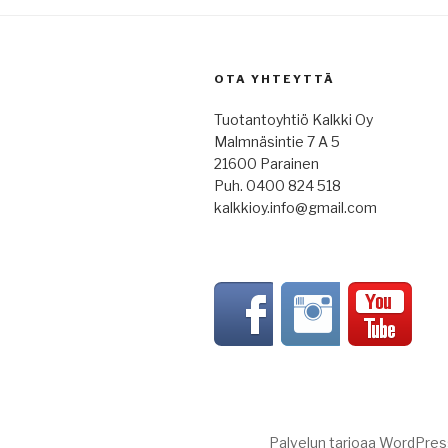
OTA YHTEYTTÄ
Tuotantoyhtiö Kalkki Oy
Malmnäsintie 7 A 5
21600 Parainen
Puh. 0400 824 518
kalkkioy.info@gmail.com
Palvelun tarjoaa WordPres