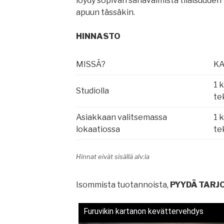
löydy sopivan sanavalmista tilaisuuden v
apuun tässäkin.
HINNASTO
MISSÄ?
K
1 
Studiolla
te
Asiakkaan valitsemassa
1 
lokaatiossa
te
Hinnat eivät sisällä alv:ia
Isommista tuotannoista,
PYYDÄ TARJ
Furuvikin kartanon kevättervehdys