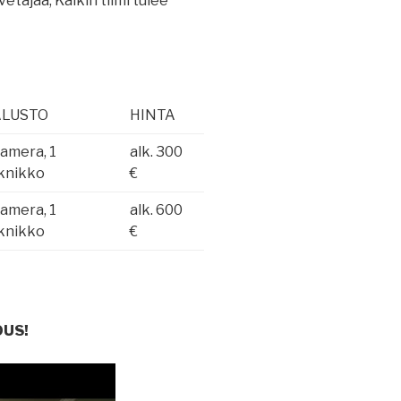
etäjää, Kalkin tiimi tulee
ALUSTO
HINTA
kamera, 1
alk. 300
knikko
€
kamera, 1
alk. 600
knikko
€
OUS!