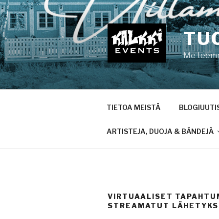
Siirry
sisältöön
TU
Me teemme
TIETOA MEISTÄ
BLOGIUUTI
ARTISTEJA, DUOJA & BÄNDEJÄ
VIRTUAALISET TAPAHTU
STREAMATUT LÄHETYK