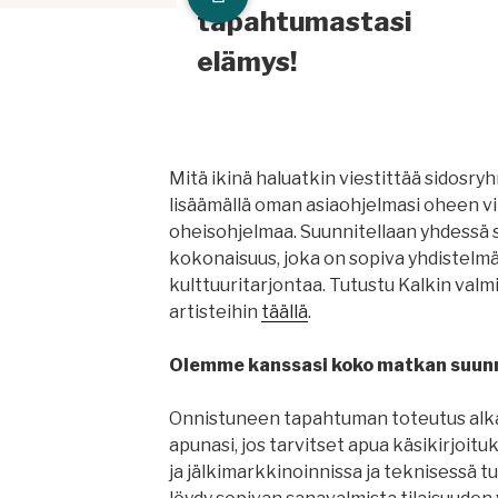
tapahtumastasi
elämys!
Mitä ikinä haluatkin viestittää sidosryhm
lisäämällä oman asiaohjelmasi oheen vi
oheisohjelmaa. Suunnitellaan yhdessä s
kokonaisuus, joka on sopiva yhdistelmä a
kulttuuritarjontaa. Tutustu Kalkin valm
artisteihin
täällä
.
Olemme kanssasi koko matkan suunn
Onnistuneen tapahtuman toteutus alk
apunasi, jos tarvitset apua käsikirjoit
ja jälkimarkkinoinnissa ja teknisessä tu