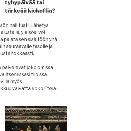
tyhypäivää tai
tärkeää kickoffia?
sön hallitusti. Lähetys
alustalla, yleisösi voi
 ja palata sen sisältöön yhä
in seuraavalle tasolle ja
nustehokkaasti.
 palvelevat joko omissa
alitsemissasi tiloissa.
villa myös
ikkuu vaivatta koko Etelä-