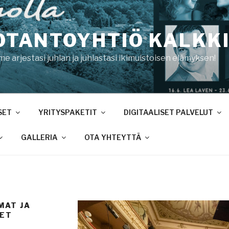
OTANTOYHTIÖ KALKKI
 arjestasi juhlan ja juhlastasi ikimuistoisen elämyksen!
SET
YRITYSPAKETIT
DIGITAALISET PALVELUT
GALLERIA
OTA YHTEYTTÄ
MAT JA
SET