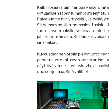
Kalkin osaava tiimi tarjoaa kaiken, mit
virtuaalisen tapahtuman ja streamatun
Palvelemme niin yrityksiä, yksityisiä, yht
Streamaus sopii erinomasiesti asiakasti
tuotelanseerauksiin, seminaareihin, tied
juhlia unohtamatta. Streamaus voidaan t
sinä haluat.
Kuvaustilanne voi olla pienimuotoinen
puheenvuoro tai usean kameran iso tuo
näyttävä venue, kuvituskuvia, visuaalis
oheisohjelmaa. Sinä valitset!