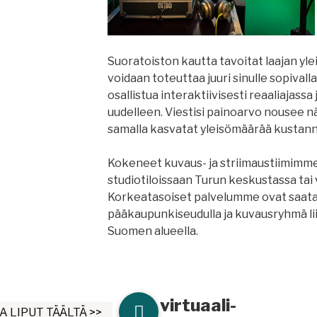
Suoratoiston kautta tavoitat laajan ylei
voidaan toteuttaa juuri sinulle sopivalla 
osallistua interaktiivisesti reaaliajassa
uudelleen. Viestisi painoarvo nousee nä
samalla kasvatat yleisömäärää kustan
Kokeneet kuvaus- ja striimaustiimimme
studiotiloissaan Turun keskustassa tai v
Korkeatasoiset palvelumme ovat saata
pääkaupunkiseudulla ja kuvausryhmä li
Suomen alueella.
Tee virtuaali-