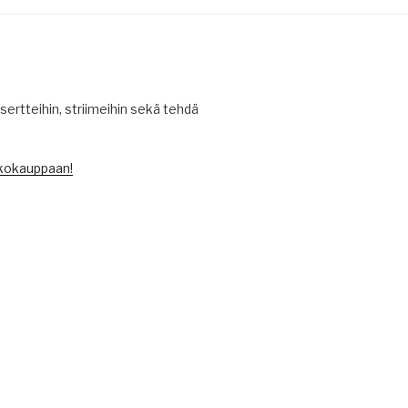
ertteihin, striimeihin sekä tehdä
kokauppaan!