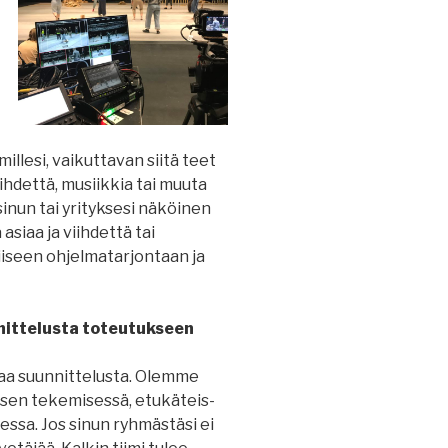
illesi, vaikuttavan siitä teet
ihdettä, musiikkia tai muuta
inun tai yrityksesi näköinen
siaa ja viihdettä tai
iiseen ohjelmatarjontaan ja
ittelusta toteutukseen
aa suunnittelusta. Olemme
uksen tekemisessä, etukäteis-
essa. Jos sinun ryhmästäsi ei