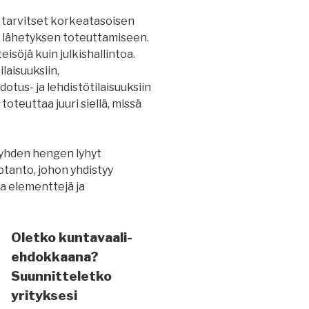
ä tarvitset korkeatasoisen
 lähetyksen toteuttamiseen.
eisöjä kuin julkishallintoa.
laisuuksiin,
otus- ja lehdistötilaisuuksiin
oteuttaa juuri siellä, missä
 yhden hengen lyhyt
tanto, johon yhdistyy
ia elementtejä ja
Oletko kuntavaali-
ehdokkaana?
Suunnitteletko
yrityksesi