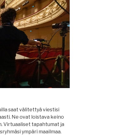
lla saat välitettyä viestisi
sti. Ne ovat loistava keino
n. Virtuaaliset tapahtumat ja
osryhmäsi ympäri maailmaa.