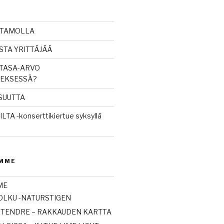
ITTAMOLLA
STA YRITTÄJÄÄ
TASA-ARVO
NEKSESSÄ?
ISUUTTA
TA -konserttikiertue syksyllä
MME
ME
LKU -NATURSTIGEN
 TENDRE – RAKKAUDEN KARTTA