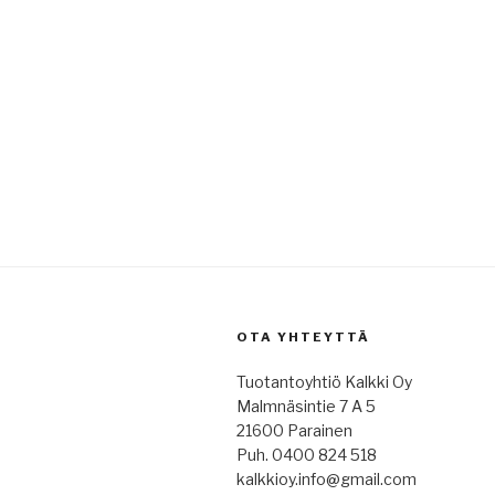
OTA YHTEYTTÄ
Tuotantoyhtiö Kalkki Oy
Malmnäsintie 7 A 5
21600 Parainen
Puh. 0400 824 518
kalkkioy.info@gmail.com