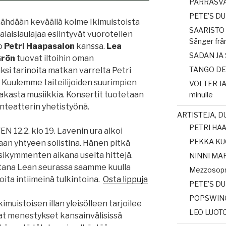
PARRASVAL
PETE’S D
ähdään keväällä kolme Ikimuistoista
SAARISTO 
alaislaulajaa esiintyvät vuorotellen
Sånger frå
o
Petri Haapasalon
kanssa.
Lea
SADAN JA 
Grön
tuovat iltoihin oman
TANGO DE 
ksi tarinoita matkan varrelta Petri
Kuulemme taiteilijoiden suurimpien
VOLTER JA 
n rakasta musiikkia. Konsertit tuotetaan
minulle
inteatterin yhetistyönä.
ARTISTEJA, 
PETRI HAAP
 12.2. klo 19. Lavenin ura alkoi
PEKKA KU
an yhtyeen solistina. Hänen pitkä
sikymmenten aikana useita hittejä.
NINNI MA
 iltana Lean seurassa saamme kuulla
Mezzosopr
ita intiimeinä tulkintoina.
Osta lippuja
PETE’S D
POPSWIN
imuistoisen illan yleisölleen tarjoilee
LEO LUOTO
t menestykset kansainvälisissä