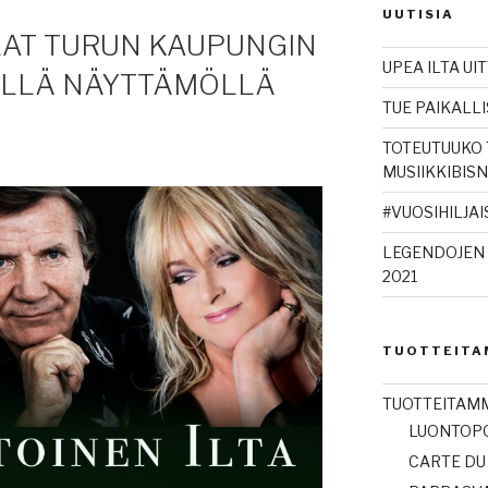
UUTISIA
LLAT TURUN KAUPUNGIN
UPEA ILTA U
ELLÄ NÄYTTÄMÖLLÄ
TUE PAIKALLI
TOTEUTUUKO 
MUSIIKKIBIS
#VUOSIHILJA
LEGENDOJEN IL
2021
TUOTTEITA
TUOTTEITAM
LUONTOPO
CARTE DU