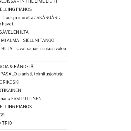
OISSA – IN THE LIME LIGHT
UELLING PIANOS
– Lauluja mereltä / SKÄRGÅRD –
n havet
SÄVELEN ILTA
MI ALMA – SIELUNI TANGO
HILJA – Ovat sanasi niinkuin valoa
DUOJA & BÄNDEJÄ
ASALO, pianisti, toimitusjohtaja
ORIKOSKI
RTIKAINEN
aano ESSI LUTTINEN
UELLING PIANOS
GS
 TRIO