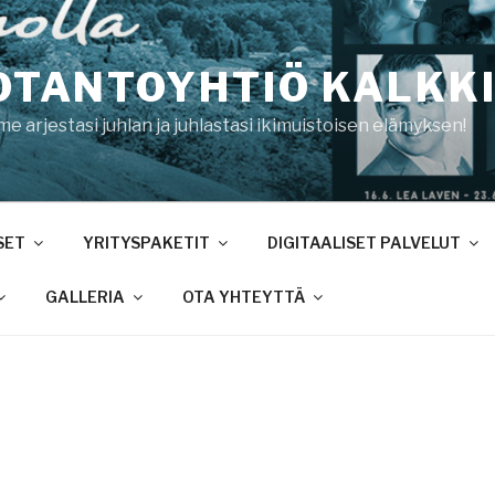
OTANTOYHTIÖ KALKKI
 arjestasi juhlan ja juhlastasi ikimuistoisen elämyksen!
SET
YRITYSPAKETIT
DIGITAALISET PALVELUT
GALLERIA
OTA YHTEYTTÄ