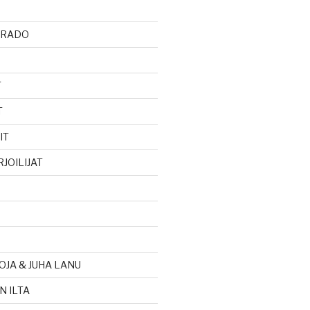
ARADO
T
T
IT
JOILIJAT
OJA & JUHA LANU
N ILTA