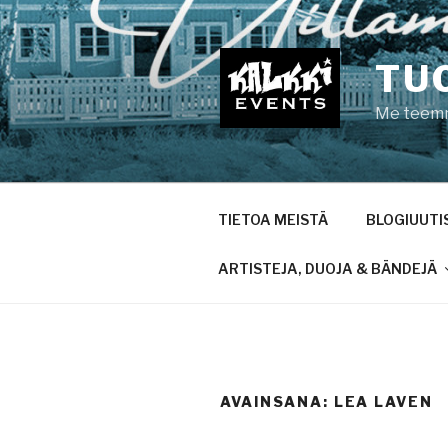
Siirry
sisältöön
TU
Me teemme
TIETOA MEISTÄ
BLOGIUUTI
ARTISTEJA, DUOJA & BÄNDEJÄ
AVAINSANA:
LEA LAVEN