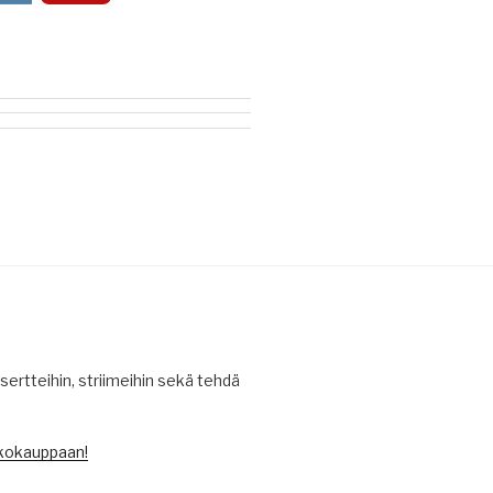
ertteihin, striimeihin sekä tehdä
kokauppaan!