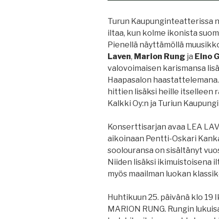
Turun Kaupunginteatterissa n
iltaa, kun kolme ikonista suom
Pienellä näyttämöllä muusikk
Laven
,
Marion Rung
ja
Eino 
valovoimaisen karismansa lisä
Haapasalon haastattelemana. 
hittien lisäksi heille itsellee
Kalkki Oy:n ja Turiun Kaupung
Konserttisarjan avaa LEA LAVEN
aikoinaan Pentti-Oskari Kanka
soolouransa on sisältänyt vuo
Niiden lisäksi ikimuistoisena
myös maailman luokan klassiko
Huhtikuun 25. päivänä klo 19 Ik
MARION RUNG. Rungin lukuisa