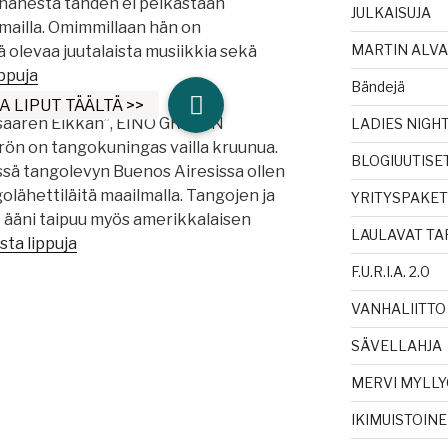
t hänestä tähden ei pelkästään
JULKAISUJA
ailla. Omimmillaan hän on
MARTIN ALV
 olevaa juutalaista musiikkia sekä
ippuja
Bändejä
osaaren Eikkan”, EINO GRÖNIN
LADIES NIGH
 Grön on tangokuningas vailla kruunua.
BLOGIUUTISE
ssä tangolevyn Buenos Airesissa ollen
lähettiläitä maailmalla. Tangojen ja
YRITYSPAKET
no ääni taipuu myös amerikkalaisen
LAULAVAT TAR
sta lippuja
F.U.R.I.A. 2.0
VANHALIITTO
SÄVELLAHJA
MERVI MYLLY
IKIMUISTOINE