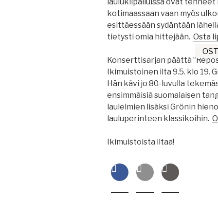
laulukilpailuissa ovat tehnee
kotimaassaan vaan myös ulkom
esittäessään sydäntään lähellä
tietysti omia hittejään.
Osta l
Konserttisarjan päättä ”Rep
Ikimuistoinen ilta 9.5. klo 19.
Hän kävi jo 80-luvulla tekemä
ensimmäisiä suomalaisen tango
laulelmien lisäksi Grönin hie
lauluperinteen klassikoihin.
O
Ikimuistoista iltaa!